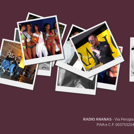
RADIO ANANAS
- Via Perugi
P.IVA e C.F. 00375320