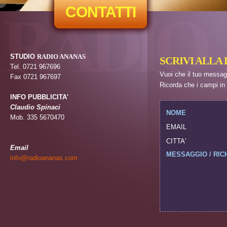
CONTATTI
STUDIO
RADIO ANANAS
SCRIVI ALLA D
Tel. 0721 967696
Vuoi che il tuo messaggi
Fax 0721 967697
Ricorda che i campi in
INFO PUBBLICITA'
Claudio Spinaci
NOME
Mob. 335 5670470
EMAIL
CITTA'
Email
MESSAGGIO / RIC
info@radioananas.com